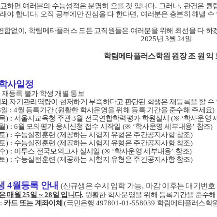
교하면 여러분의 수능성적은 분명히 오를 것 입니다
.
그러나
,
관건은 퀀
그래야 합니다
.
오직 공부에만 진심을 다 한다면
,
여러분은 충분히 해낼 수
변함없이
,
학림메타플러스 모든 교직원들은 여러분을 위해 최선을 다 하
2025
년
3
월
24
일
학림메타플러스학원 원장 조 원 익
 학사일정
:
재등록 불가 학생 개별 통보
와 자기관리역량이 현저하게 부족하다고 판단된 학생은 재등록을 할 수
8
일
: 4
월 등록기간
(
원활한 학사운영을 위해 등록 기간을 준수해 주세요
)
목
) :
서울시교육청 주관
3
월 전국연합학력평가 학원실시
(
※
‘
학사운영 
월
) : 6
월 모의평가 응시신청 접수 시작일
(
※
‘
학사운영 세부내용
’
참조
)
토
) :
수능실전훈련
(
제공하는 시험지 유형은 주간공지사항 참조
)
토
) :
수능실전훈련
(
제공하는 시험지 유형은 주간공지사항 참조
)
수
) :
이투스 전국모의고사 실시일
(
※
‘
학사운영 세부내용
’
참조
)
토
) :
수능실전훈련
(
제공하는 시험지 유형은 주간공지사항 참조
)
생
4
월등록 안내
(
신규생은 수시 입학 가능
,
마감 이후는 대기번호
은 매월
25
일
~ 28
일 입니다
.
원활한 학사운영을 위해 등록기간을 준수해
법
:
카드 또는 계좌이체
(
국민은행
497801-01-558039
학림메타플러스학원