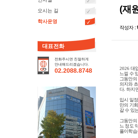
(재
오시는 길
학사운영
작성자 :
대표전화
전화주시면 친절하게
안내해드리겠습니다.
2026
대
02.2088.8748
느낄 수 
그동안의 
의지와 초
다
.
하지
입시 일정
만의 기회
갈 수 있
그동안의
느 정도 
풀이학습