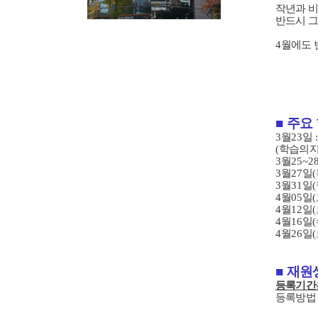
작년과 비
반드시 
4
월에도 
■
주요
3
월
23
일
(
학습의지
3
월
25~2
3
월
27
일
(
3
월
31
일
(
4
월
05
일
(
4
월
12
일
(
4
월
16
일
(
4
월
26
일
(
■
재원
등록기간
등록방