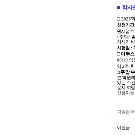
■
학사
□ 2025
신청기
원서접
<
주의
>
하시기 
시험일
: 
□ 이투
08:10
입
약
2
주 후
주말 
□
본 학원
있는 주간
응시 희망
신청자는
파일첨부 
이전글