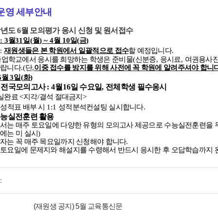
운영 세부안내
학년도
6
월 모의평가 응시 신청 및 원서접수
간
: 3
월
31
일
(
월
) ~ 4
월
10
일
(
금
)
수
:
재원생들은 본 학원에서 일괄적으로 접수
할 예정입니다
.
졸업학교에서 응시를 희망하는 학생은 준비물
(
신분증
,
응시료
,
여권용사
바랍니다
.(
단
,
이중 접수를 방지를 위해 사전에 꼭 학원에 알려주셔야 합니
6
월
3
일
(
화
)
스 전국모의고사
: 4
월
16
일 수요일
,
전체학생 필수응시
실완료
<
지각
/
결석 절대금지
>
 성적표 배부 시
1:1
성적분석컨설팅 실시합니다
.
수능실전훈련 활용
에서는 매주 토요일에 다양한 유형의 모의고사 제공으로 수능실전훈련을 
에는 미 실시
)
자는 꼭 매주 목요일까지 신청해야 합니다
.
 토요일에 문제지와 해설지를 수령해서 반드시 응시한 후 오답학습까지
:
(재원생 공지) 5월 교육통신문