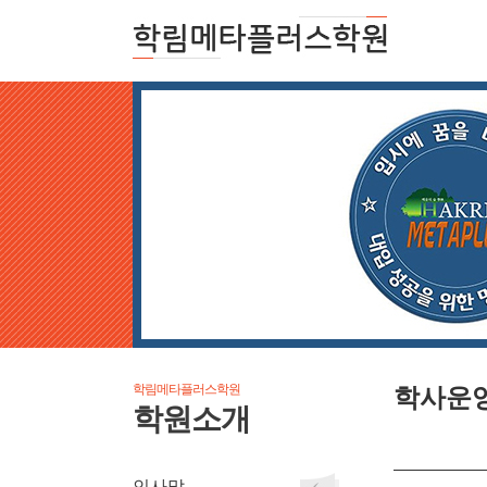
학림메타플러스학원
학사운
학원소개
인사말