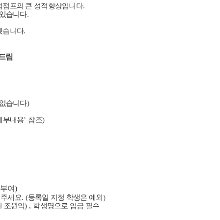
텀점프의 큰 성적향상입니다
.
 있습니다
.
겠습니다
.
 드림
 없습니다
)
세부내용
’
참조
)
 부여
)
 주세요
. (
등록일 지정 학생은 예외
)
 조원익
) ,
학생명으로 입금 필수