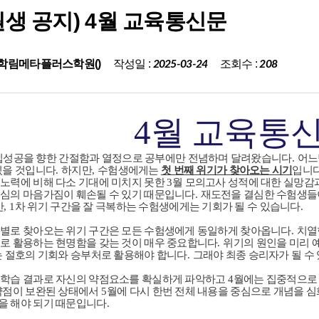
원생 공지) 4월 교육통신문
작성일 :
조회수 :
학림메타플러스학원()
2025-03-24
208
4
월 교육통
입성공을 향한 간절함과 열정으로 공부에만 전념하며 달려왔습니다
.
어느
있을 것입니다
.
하지만
,
수험생에게는
첫 번째 위기가 찾아오는 시기
입니
노력에 비해 다소 기대에 미치지 못한
3
월 모의고사 성적에 대한 실망감
심의 마음가짐이 훼손될 수 있기 때문입니다
.
재도전을 결심한 수험생
만
, 1
차 위기 구간을 잘 극복하는 수험생에게는 기회가 될 수 있습니다
.
별로 찾아오는 위기 구간은 모든 수험생에게 동일하게 찾아옵니다
.
치열
로 활용하는 현명함을 갖는 것이 매우 중요합니다
.
위기의 원인을 미리 
는 절호의 기회와 승부처로 활용해야 합니다
.
그래야 최종 승리자가 될 수
 학습 결과로 자신의 약점요소를 확실하게 파악하고
4
월에는 집중적으로
약점이 보완된 상태에서
5
월에 다시 한번 전체 내용을 중심으로 개념을 
을 해야 되기 때문입니다
.