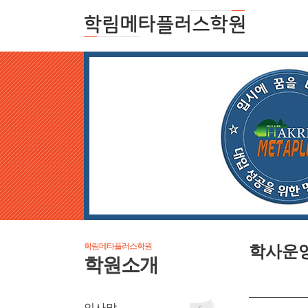
학림메타플러스학원
학사운
학원소개
인사말