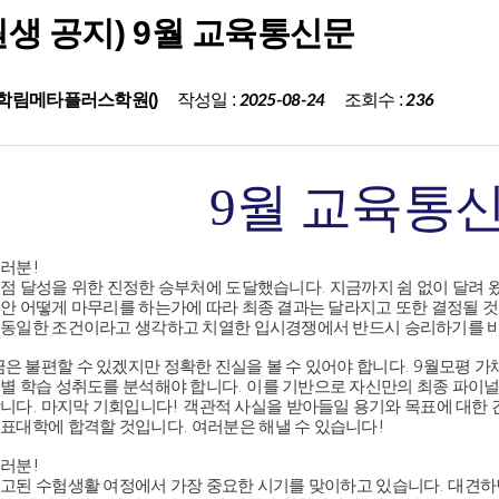
원생 공지) 9월 교육통신문
작성일 :
조회수 :
학림메타플러스학원()
2025-08-24
236
9
월 교육통
여러분
!
점 달성을 위한 진정한 승부처에 도달했습니다
.
지금까지 쉼 없이 달려 
안 어떻게 마무리를 하는가에 따라 최종 결과는 달라지고 또한 결정될 
 동일한 조건이라고 생각하고 치열한 입시경쟁에서 반드시 승리하기를 
은 불편할 수 있겠지만 정확한 진실을 볼 수 있어야 합니다
. 9
월모평 가
별 학습 성취도를 분석해야 합니다
.
이를 기반으로 자신만의 최종 파이널
합니다
.
마지막 기회입니다
!
객관적 사실을 받아들일 용기와 목표에 대한 
목표대학에 합격할 것입니다
.
여러분은 해낼 수 있습니다
!
여러분
!
고된 수험생활 여정에서 가장 중요한 시기를 맞이하고 있습니다
.
대견하