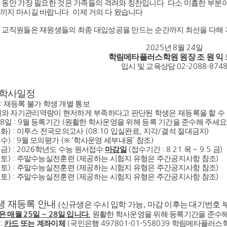
 동안 가장 필요한 것은 가족들의 격려와 칭찬입니다
.
다소 미흡한 부분
아끼지 마시길 바랍니다
.
이제 거의 다 왔습니다
.
든 교직원들은 재원생들의 최종 대입성공을 만드는 순간까지 최선을 다해
2025
년
8
월
24
일
학림메타플러스학원 원장 조 원 익
입시 및 교육상담
02-2088-874
 학사일정
:
재등록 불가 학생 개별 통보
와 자기관리역량이 현저하게 부족하다고 판단된 학생은 재등록을 할 수
8
일
: 9
월 등록기간
(
원활한 학사운영을 위해 등록 기간을 준수해 주세요
(
화
) :
이투스 전국모의고사
(08:10
입실완료
,
지각
/
결석 절대금지
)
(
수
) : 9
월 모의평가
(
※
‘
학사운영 세부내용
’
참조
)
(
금
) : 2026
학년도 수능 원서접수
마감일
(
접수기간
: 8.21.
목
~ 9.5.
금
)
(
토
) :
주말수능실전훈련
(
제공하는 시험지 유형은 주간공지사항 참조
)
(
토
) :
주말수능실전훈련
(
제공하는 시험지 유형은 주간공지사항 참조
)
(
토
) :
주말수능실전훈련
(
제공하는 시험지 유형은 주간공지사항 참조
)
생 재등록 안내
(
신규생은 수시 입학 가능
,
마감 이후는 대기번호 
은 매월
일
일 입니다
원활한 학사운영을 위해 등록기간을 준수
25
~ 28
.
법
:
카드
또는 계좌이체
(
국민은행
497801-01-558039
학림메타플러스학