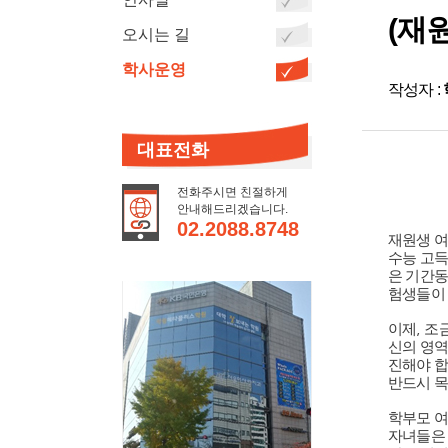
(재
오시는 길
학사운영
작성자 :
대표전화
전화주시면 친절하게
안내해드리겠습니다.
02.2088.8748
재원생 
수능 고득
은 기간동
험생들이
이제
,
조금
신의 영역
진해야 
반드시 
학부모 
자녀들은 