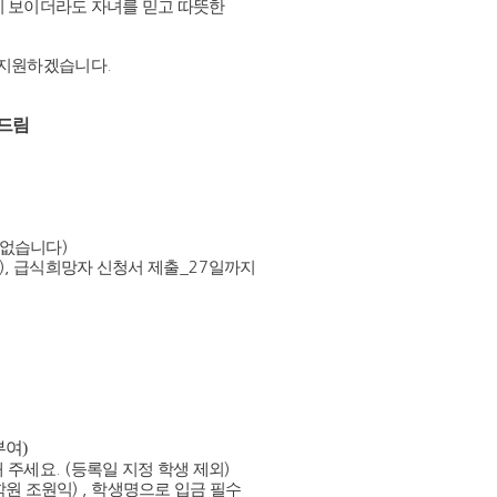
이 보이더라도 자녀를 믿고 따뜻한
 지원하겠습니다
.
 드림
8
 없습니다
)
),
급식희망자 신청서 제출
_27
일까지
부여
)
해 주세요
. (
등록일 지정 학생 제외
)
원 조원익
) ,
학생명으로 입금 필수