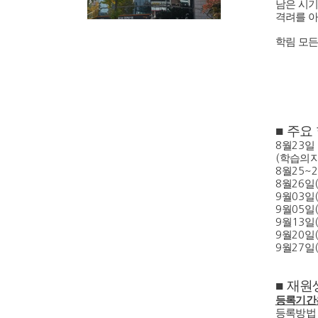
남은 시기
격려를 
학림 모
■
주요
8
월
23
일
(
학습의지
8
월
25~2
8
월
26
일
9
월
03
일
9
월
05
일
9
월
13
일
9
월
20
일
9
월
27
일
■
재원
등록기간
등록방