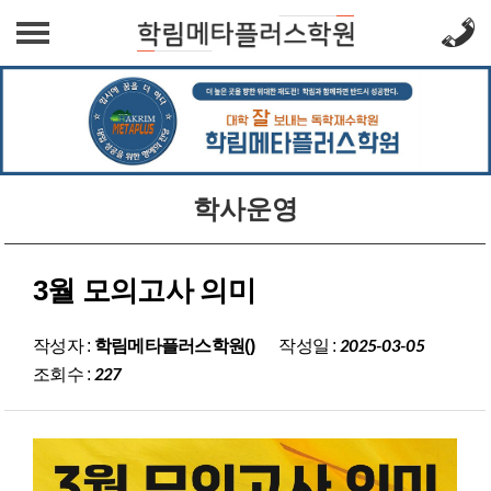
학원소개
인사말
교육환경
오시는 길
학사운영
학습프로그램
공지사항
학사운영
학습환경
공지사항
상담문의
3월 모의고사 의미
FAQ
상담문의
작성일 :
작성자 :
학림메타플러스학원()
2025-03-05
조회수 :
227