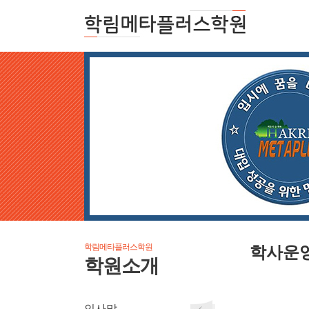
학림메타플러스학원
학사운
학원소개
인사말