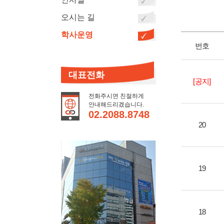
오시는 길
학사운영
번호
대표전화
[공지]
전화주시면 친절하게
안내해드리겠습니다.
02.2088.8748
20
19
18